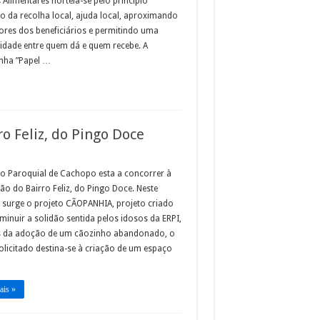
Alimentares norteia-se pelo princípio
o da recolha local, ajuda local, aproximando
ores dos beneficiários e permitindo uma
idade entre quem dá e quem recebe. A
ha ”Papel …
o Feliz, do Pingo Doce
ro Paroquial de Cachopo esta a concorrer à
ção do Bairro Feliz, do Pingo Doce. Neste
 surge o projeto CÃOPANHIA, projeto criado
minuir a solidão sentida pelos idosos da ERPI,
s da adoção de um cãozinho abandonado, o
olicitado destina-se à criação de um espaço
ais »