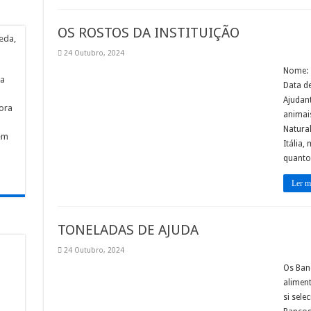
OS ROSTOS DA INSTITUIÇÃO
eda,
a
24 Outubro, 2024
Nome: 
ta
Data d
Ajudant
ora
animai
Natural
em
Itália
quanto
Ler m
TONELADAS DE AJUDA
24 Outubro, 2024
Os Ban
aliment
si sel