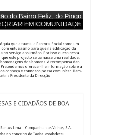
o do Bairro Feliz, do Pingo
L | GRUPO RENASCENÇA
ECRIAR EM COMUNIDADE
Doce
róquia que assumiu a Pastoral Social como um
 com entusiasmo para que na edificação da
 no serviço aos irmãos. Por isso quero nesta
que este projecto se tornasse uma realidade.
ou homenagens dos homens. A recompensa dar-
a. Pretendemos oferecer-lhe informação sobre a
e nos conheça e connosco possa comunicar. Bem-
artins Presidente da Direcção
ESAS E CIDADÃOS DE BOA
 Santos Lima – Companhia das Vinhas, S.A.
ha no concelho de Tavira, estabeleceu