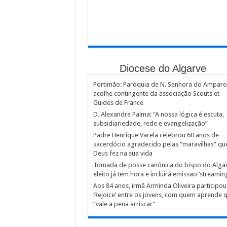
Diocese do Algarve
Portimão: Paróquia de N. Senhora do Amparo
acolhe contingente da associação Scouts et
Guides de France
D. Alexandre Palma: “A nossa lógica é escuta,
subsidiariedade, rede e evangelização”
Padre Henrique Varela celebrou 60 anos de
sacerdócio agradecido pelas “maravilhas” qu
Deus fez na sua vida
Tomada de posse canónica do bispo do Alga
eleito já tem hora e incluirá emissão ‘streaming
Aos 84 anos, irmã Arminda Oliveira participou
‘Rejoice’ entre os jovens, com quem aprende 
“vale a pena arriscar”