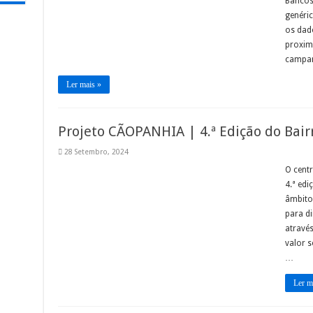
Bancos 
genéric
os dad
proxim
campan
Ler mais »
Projeto CÃOPANHIA | 4.ª Edição do Bairr
28 Setembro, 2024
O cent
4.ª edi
âmbito
para di
atravé
valor s
…
Ler m