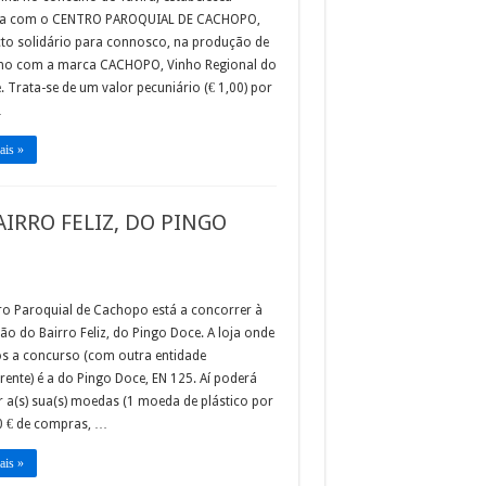
ia com o CENTRO PAROQUIAL DE CACHOPO,
to solidário para connosco, na produção de
ho com a marca CACHOPO, Vinho Regional do
. Trata-se de um valor pecuniário (€ 1,00) por
…
ais »
IRRO FELIZ, DO PINGO
ro Paroquial de Cachopo está a concorrer à
ção do Bairro Feliz, do Pingo Doce. A loja onde
s a concurso (com outra entidade
ente) é a do Pingo Doce, EN 125. Aí poderá
 a(s) sua(s) moedas (1 moeda de plástico por
0 € de compras, …
ais »