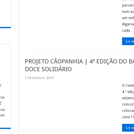
parcer
num ac
um vin
Algarve
cada 
Ler m
PROJETO CÃOPANHIA | 4ª EDIÇÃO DO BA
DOCE SOLIDÁRIO
24 Outubro, 2024
e
O Cent
4.ª edi
rve
estamo
’
concorr
 no
colocar
que
casa 1
Ler m