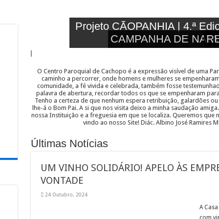
Projeto CÃOPANHIA | 4.ª Ediçã
CAMPANHA DE NATA
R
O Centro Paroquial de Cachopo é a expressão visível de uma Pa
caminho a percorrer, onde homens e mulheres se empenharam
comunidade, a fé vivida e celebrada, também fosse testemunhada
palavra de abertura, recordar todos os que se empenharam para 
Tenho a certeza de que nenhum espera retribuição, galardões 
lhe-á o Bom Pai. A si que nos visita deixo a minha saudação amig
nossa Instituição e a freguesia em que se localiza. Queremos qu
vindo ao nosso Site! Diác. Albino José Ramires M
Últimas Notícias
UM VINHO SOLIDÁRIO! APELO ÀS EMPR
VONTADE
24 Outubro, 2024
A Casa
com vin