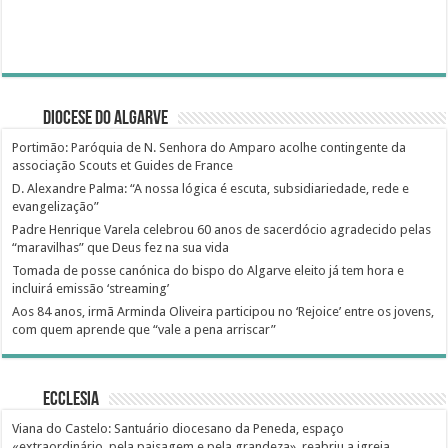
Diocese do Algarve
Portimão: Paróquia de N. Senhora do Amparo acolhe contingente da
associação Scouts et Guides de France
D. Alexandre Palma: “A nossa lógica é escuta, subsidiariedade, rede e
evangelização”
Padre Henrique Varela celebrou 60 anos de sacerdócio agradecido pelas
“maravilhas” que Deus fez na sua vida
Tomada de posse canónica do bispo do Algarve eleito já tem hora e
incluirá emissão ‘streaming’
Aos 84 anos, irmã Arminda Oliveira participou no ‘Rejoice’ entre os jovens,
com quem aprende que “vale a pena arriscar”
Ecclesia
Viana do Castelo: Santuário diocesano da Peneda, espaço
«extraordinário, pela paisagem e pela grandeza», reabriu a igreja