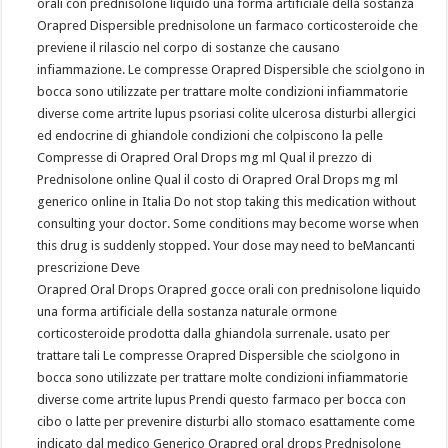
orali con prednisolone liquido una forma artificiale della sostanza
Orapred Dispersible prednisolone un farmaco corticosteroide che
previene il rilascio nel corpo di sostanze che causano
infiammazione. Le compresse Orapred Dispersible che sciolgono in
bocca sono utilizzate per trattare molte condizioni infiammatorie
diverse come artrite lupus psoriasi colite ulcerosa disturbi allergici
ed endocrine di ghiandole condizioni che colpiscono la pelle
Compresse di Orapred Oral Drops mg ml Qual il prezzo di
Prednisolone online Qual il costo di Orapred Oral Drops mg ml
generico online in Italia Do not stop taking this medication without
consulting your doctor. Some conditions may become worse when
this drug is suddenly stopped. Your dose may need to beMancanti
prescrizione Deve
Orapred Oral Drops Orapred gocce orali con prednisolone liquido
una forma artificiale della sostanza naturale ormone
corticosteroide prodotta dalla ghiandola surrenale. usato per
trattare tali Le compresse Orapred Dispersible che sciolgono in
bocca sono utilizzate per trattare molte condizioni infiammatorie
diverse come artrite lupus Prendi questo farmaco per bocca con
cibo o latte per prevenire disturbi allo stomaco esattamente come
indicato dal medico Generico Orapred oral drops Prednisolone