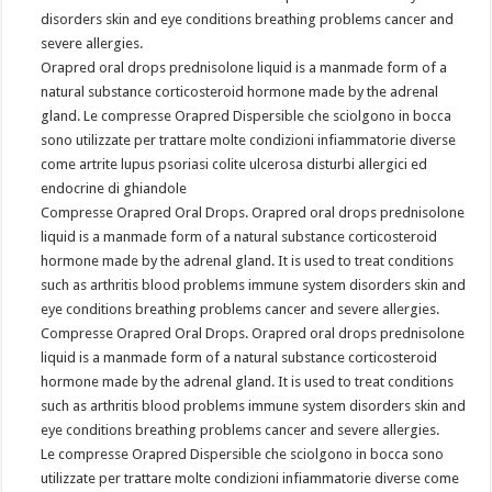
disorders skin and eye conditions breathing problems cancer and
severe allergies.
Orapred oral drops prednisolone liquid is a manmade form of a
natural substance corticosteroid hormone made by the adrenal
gland. Le compresse Orapred Dispersible che sciolgono in bocca
sono utilizzate per trattare molte condizioni infiammatorie diverse
come artrite lupus psoriasi colite ulcerosa disturbi allergici ed
endocrine di ghiandole
Compresse Orapred Oral Drops. Orapred oral drops prednisolone
liquid is a manmade form of a natural substance corticosteroid
hormone made by the adrenal gland. It is used to treat conditions
such as arthritis blood problems immune system disorders skin and
eye conditions breathing problems cancer and severe allergies.
Compresse Orapred Oral Drops. Orapred oral drops prednisolone
liquid is a manmade form of a natural substance corticosteroid
hormone made by the adrenal gland. It is used to treat conditions
such as arthritis blood problems immune system disorders skin and
eye conditions breathing problems cancer and severe allergies.
Le compresse Orapred Dispersible che sciolgono in bocca sono
utilizzate per trattare molte condizioni infiammatorie diverse come