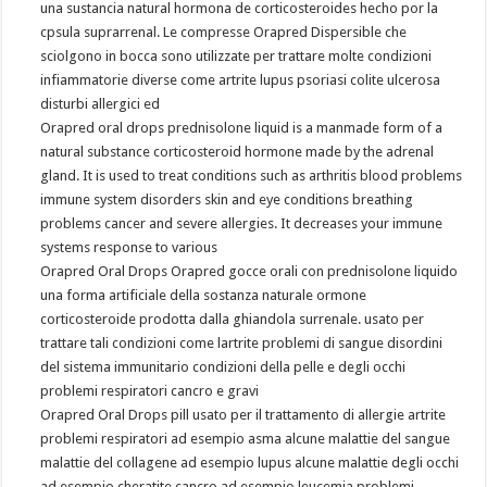
una sustancia natural hormona de corticosteroides hecho por la
cpsula suprarrenal. Le compresse Orapred Dispersible che
sciolgono in bocca sono utilizzate per trattare molte condizioni
infiammatorie diverse come artrite lupus psoriasi colite ulcerosa
disturbi allergici ed
Orapred oral drops prednisolone liquid is a manmade form of a
natural substance corticosteroid hormone made by the adrenal
gland. It is used to treat conditions such as arthritis blood problems
immune system disorders skin and eye conditions breathing
problems cancer and severe allergies. It decreases your immune
systems response to various
Orapred Oral Drops Orapred gocce orali con prednisolone liquido
una forma artificiale della sostanza naturale ormone
corticosteroide prodotta dalla ghiandola surrenale. usato per
trattare tali condizioni come lartrite problemi di sangue disordini
del sistema immunitario condizioni della pelle e degli occhi
problemi respiratori cancro e gravi
Orapred Oral Drops pill usato per il trattamento di allergie artrite
problemi respiratori ad esempio asma alcune malattie del sangue
malattie del collagene ad esempio lupus alcune malattie degli occhi
ad esempio cheratite cancro ad esempio leucemia problemi