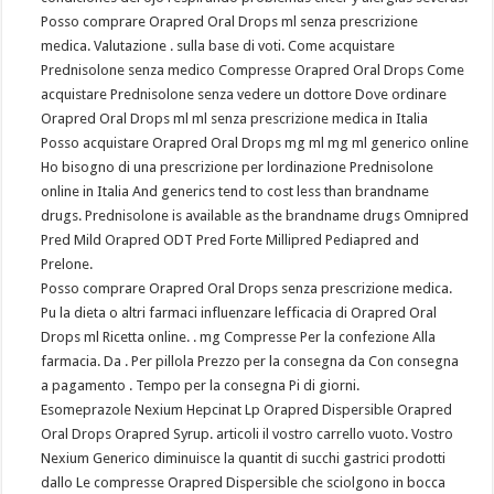
Posso comprare Orapred Oral Drops ml senza prescrizione
medica. Valutazione . sulla base di voti. Come acquistare
Prednisolone senza medico Compresse Orapred Oral Drops Come
acquistare Prednisolone senza vedere un dottore Dove ordinare
Orapred Oral Drops ml ml senza prescrizione medica in Italia
Posso acquistare Orapred Oral Drops mg ml mg ml generico online
Ho bisogno di una prescrizione per lordinazione Prednisolone
online in Italia And generics tend to cost less than brandname
drugs. Prednisolone is available as the brandname drugs Omnipred
Pred Mild Orapred ODT Pred Forte Millipred Pediapred and
Prelone.
Posso comprare Orapred Oral Drops senza prescrizione medica.
Pu la dieta o altri farmaci influenzare lefficacia di Orapred Oral
Drops ml Ricetta online. . mg Compresse Per la confezione Alla
farmacia. Da . Per pillola Prezzo per la consegna da Con consegna
a pagamento . Tempo per la consegna Pi di giorni.
Esomeprazole Nexium Hepcinat Lp Orapred Dispersible Orapred
Oral Drops Orapred Syrup. articoli il vostro carrello vuoto. Vostro
Nexium Generico diminuisce la quantit di succhi gastrici prodotti
dallo Le compresse Orapred Dispersible che sciolgono in bocca