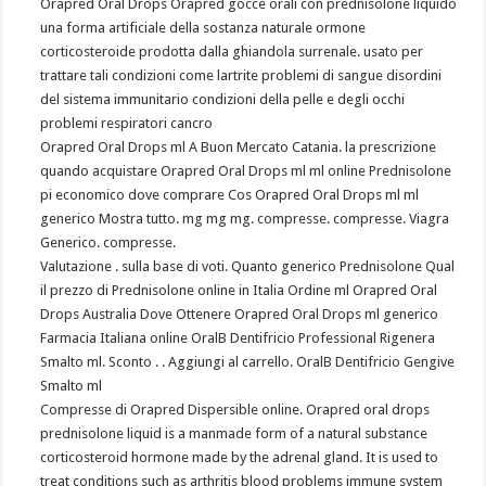
Orapred Oral Drops Orapred gocce orali con prednisolone liquido
una forma artificiale della sostanza naturale ormone
corticosteroide prodotta dalla ghiandola surrenale. usato per
trattare tali condizioni come lartrite problemi di sangue disordini
del sistema immunitario condizioni della pelle e degli occhi
problemi respiratori cancro
Orapred Oral Drops ml A Buon Mercato Catania. la prescrizione
quando acquistare Orapred Oral Drops ml ml online Prednisolone
pi economico dove comprare Cos Orapred Oral Drops ml ml
generico Mostra tutto. mg mg mg. compresse. compresse. Viagra
Generico. compresse.
Valutazione . sulla base di voti. Quanto generico Prednisolone Qual
il prezzo di Prednisolone online in Italia Ordine ml Orapred Oral
Drops Australia Dove Ottenere Orapred Oral Drops ml generico
Farmacia Italiana online OralB Dentifricio Professional Rigenera
Smalto ml. Sconto . . Aggiungi al carrello. OralB Dentifricio Gengive
Smalto ml
Compresse di Orapred Dispersible online. Orapred oral drops
prednisolone liquid is a manmade form of a natural substance
corticosteroid hormone made by the adrenal gland. It is used to
treat conditions such as arthritis blood problems immune system