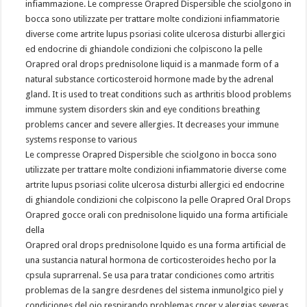
infiammazione. Le compresse Orapred Dispersible che sciolgono in
bocca sono utilizzate per trattare molte condizioni infiammatorie
diverse come artrite lupus psoriasi colite ulcerosa disturbi allergici
ed endocrine di ghiandole condizioni che colpiscono la pelle
Orapred oral drops prednisolone liquid is a manmade form of a
natural substance corticosteroid hormone made by the adrenal
gland. It is used to treat conditions such as arthritis blood problems
immune system disorders skin and eye conditions breathing
problems cancer and severe allergies. It decreases your immune
systems response to various
Le compresse Orapred Dispersible che sciolgono in bocca sono
utilizzate per trattare molte condizioni infiammatorie diverse come
artrite lupus psoriasi colite ulcerosa disturbi allergici ed endocrine
di ghiandole condizioni che colpiscono la pelle Orapred Oral Drops
Orapred gocce orali con prednisolone liquido una forma artificiale
della
Orapred oral drops prednisolone lquido es una forma artificial de
una sustancia natural hormona de corticosteroides hecho por la
cpsula suprarrenal. Se usa para tratar condiciones como artritis
problemas de la sangre desrdenes del sistema inmunolgico piel y
condiciones del ojo respirando problemas cncer y alergias severas.