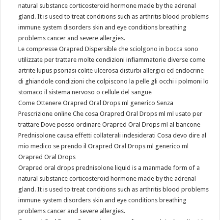
natural substance corticosteroid hormone made by the adrenal
gland. It is used to treat conditions such as arthritis blood problems
immune system disorders skin and eye conditions breathing
problems cancer and severe allergies.
Le compresse Orapred Dispersible che sciolgono in bocca sono
utilizzate per trattare molte condizioni infiammatorie diverse come
artrite lupus psoriasi colite ulcerosa disturbi allergici ed endocrine
di ghiandole condizioni che colpiscono la pelle gli occhi i polmoni lo
stomaco il sistema nervoso o cellule del sangue
Come Ottenere Orapred Oral Drops ml generico Senza
Prescrizione online Che cosa Orapred Oral Drops ml ml usato per
trattare Dove posso ordinare Orapred Oral Drops ml al bancone
Prednisolone causa effetti collaterali indesiderati Cosa devo dire al
mio medico se prendo il Orapred Oral Drops ml generico ml
Orapred Oral Drops
Orapred oral drops prednisolone liquid is a manmade form of a
natural substance corticosteroid hormone made by the adrenal
gland. It is used to treat conditions such as arthritis blood problems
immune system disorders skin and eye conditions breathing
problems cancer and severe allergies.