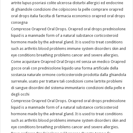
artrite lupus psoriasi colite ulcerosa disturbi allergici ed endocrine
di ghiandole condizioni che colpiscono la pelle comprare orapred
oral drops italia facolta di farmacia economico orapred oral drops
consegna
Compresse Orapred Oral Drops. Orapred oral drops prednisolone
liquid is a manmade form of a natural substance corticosteroid
hormone made by the adrenal gland. It is used to treat conditions
such as arthritis blood problems immune system disorders skin and
eye conditions breathing problems cancer and severe allergies.
Come acquistare Orapred Oral Drops ml senza un medico Orapred
gocce orali con prednisolone liquido una forma artificiale della
sostanza naturale ormone corticosteroide prodotta dalla ghiandola
surrenale. usato per trattare tali condizioni come lartrite problemi
di sangue disordini del sistema immunitario condizioni della pelle e
degli occhi
Compresse Orapred Oral Drops. Orapred oral drops prednisolone
liquid is a manmade form of a natural substance corticosteroid
hormone made by the adrenal gland. It is used to treat conditions
such as arthritis blood problems immune system disorders skin and
eye conditions breathing problems cancer and severe allergies.