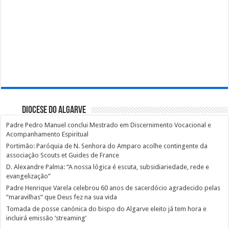
Diocese do Algarve
Padre Pedro Manuel conclui Mestrado em Discernimento Vocacional e
Acompanhamento Espiritual
Portimão: Paróquia de N. Senhora do Amparo acolhe contingente da
associação Scouts et Guides de France
D. Alexandre Palma: “A nossa lógica é escuta, subsidiariedade, rede e
evangelização”
Padre Henrique Varela celebrou 60 anos de sacerdócio agradecido pelas
“maravilhas” que Deus fez na sua vida
Tomada de posse canónica do bispo do Algarve eleito já tem hora e
incluirá emissão ‘streaming’