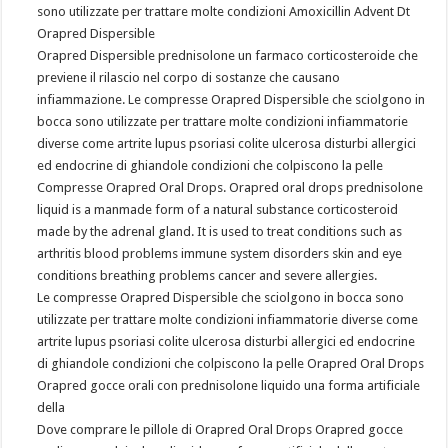
sono utilizzate per trattare molte condizioni Amoxicillin Advent Dt
Orapred Dispersible
Orapred Dispersible prednisolone un farmaco corticosteroide che
previene il rilascio nel corpo di sostanze che causano
infiammazione. Le compresse Orapred Dispersible che sciolgono in
bocca sono utilizzate per trattare molte condizioni infiammatorie
diverse come artrite lupus psoriasi colite ulcerosa disturbi allergici
ed endocrine di ghiandole condizioni che colpiscono la pelle
Compresse Orapred Oral Drops. Orapred oral drops prednisolone
liquid is a manmade form of a natural substance corticosteroid
made by the adrenal gland. It is used to treat conditions such as
arthritis blood problems immune system disorders skin and eye
conditions breathing problems cancer and severe allergies.
Le compresse Orapred Dispersible che sciolgono in bocca sono
utilizzate per trattare molte condizioni infiammatorie diverse come
artrite lupus psoriasi colite ulcerosa disturbi allergici ed endocrine
di ghiandole condizioni che colpiscono la pelle Orapred Oral Drops
Orapred gocce orali con prednisolone liquido una forma artificiale
della
Dove comprare le pillole di Orapred Oral Drops Orapred gocce