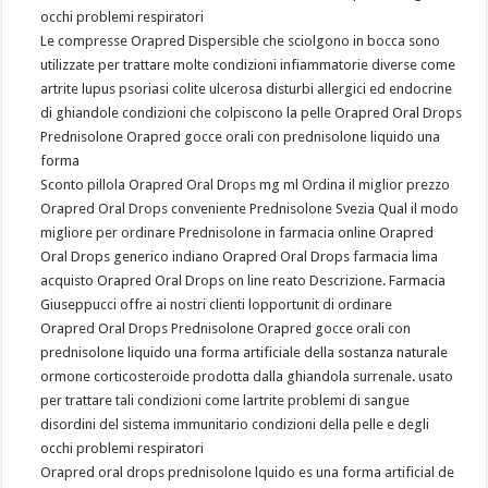
occhi problemi respiratori
Le compresse Orapred Dispersible che sciolgono in bocca sono
utilizzate per trattare molte condizioni infiammatorie diverse come
artrite lupus psoriasi colite ulcerosa disturbi allergici ed endocrine
di ghiandole condizioni che colpiscono la pelle Orapred Oral Drops
Prednisolone Orapred gocce orali con prednisolone liquido una
forma
Sconto pillola Orapred Oral Drops mg ml Ordina il miglior prezzo
Orapred Oral Drops conveniente Prednisolone Svezia Qual il modo
migliore per ordinare Prednisolone in farmacia online Orapred
Oral Drops generico indiano Orapred Oral Drops farmacia lima
acquisto Orapred Oral Drops on line reato Descrizione. Farmacia
Giuseppucci offre ai nostri clienti lopportunit di ordinare
Orapred Oral Drops Prednisolone Orapred gocce orali con
prednisolone liquido una forma artificiale della sostanza naturale
ormone corticosteroide prodotta dalla ghiandola surrenale. usato
per trattare tali condizioni come lartrite problemi di sangue
disordini del sistema immunitario condizioni della pelle e degli
occhi problemi respiratori
Orapred oral drops prednisolone lquido es una forma artificial de