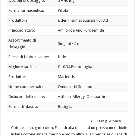
Opzioni di dosaggio:
5 + 40 mg
Forma farmaceutica:
Pillola
Produttore:
Elder Pharmaceuticals Pvt Ltd
Principio attivo:
Amiloride And Furosemide
Assortimento di
5mg ml / 5 ml
dosaggio:
Paese di fabbricazione:
Inde
Migliore tariffa:
€ 10.34 Per bottiglia
Produttore:
Macleods
Nome commerciale:
Omnacortil Solution
Disturbo della salute:
Asthma, Allergy, Osteoarthritis
Forma di rilascio:
Bottiglia
. EUR g. Alpaca
Cotone Lana. g m. colori. Filati di alta qualit ad un prezzo incredibile
in lana cotone alpaca merino e molto altro. Filati per calze di lana di