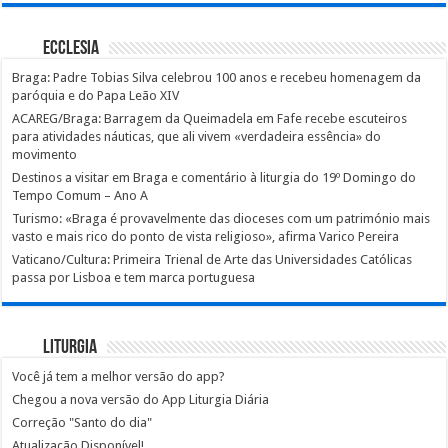
Ecclesia
Braga: Padre Tobias Silva celebrou 100 anos e recebeu homenagem da
paróquia e do Papa Leão XIV
ACAREG/Braga: Barragem da Queimadela em Fafe recebe escuteiros
para atividades náuticas, que ali vivem «verdadeira essência» do
movimento
Destinos a visitar em Braga e comentário à liturgia do 19º Domingo do
Tempo Comum – Ano A
Turismo: «Braga é provavelmente das dioceses com um património mais
vasto e mais rico do ponto de vista religioso», afirma Varico Pereira
Vaticano/Cultura: Primeira Trienal de Arte das Universidades Católicas
passa por Lisboa e tem marca portuguesa
Liturgia
Você já tem a melhor versão do app?
Chegou a nova versão do App Liturgia Diária
Correção "Santo do dia"
Atualização Disponível!