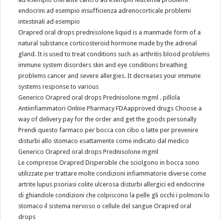
endocrini ad esempio insufficienza adrenocorticale problemi
intestinali ad esempio
Orapred oral drops prednisolone liquid is a manmade form of a
natural substance corticosteroid hormone made by the adrenal
gland. It is used to treat conditions such as arthritis blood problems
immune system disorders skin and eye conditions breathing
problems cancer and severe allergies. It decreases your immune
systems response to various
Generico Orapred oral drops Prednisolone mgml . pillola
Antiinfiammatori Online Pharmacy FDAapproved drugs Choose a
way of delivery pay for the order and get the goods personally
Prendi questo farmaco per bocca con cibo o latte per prevenire
disturbi allo stomaco esattamente come indicato dal medico
Generico Orapred oral drops Prednisolone mgml
Le compresse Orapred Dispersible che sciolgono in bocca sono
utilizzate per trattare molte condizioni infiammatorie diverse come
artrite lupus psoriasi colite ulcerosa disturbi allergici ed endocrine
di ghiandole condizioni che colpiscono la pelle gli occhi i polmoni lo
stomaco il sistema nervoso o cellule del sangue Orapred oral
drops