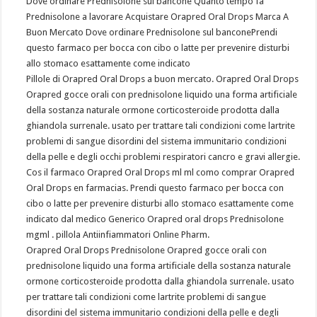
Dove ordinare Prednisolone sul bancone Quanto tempo fa
Prednisolone a lavorare Acquistare Orapred Oral Drops Marca A
Buon Mercato Dove ordinare Prednisolone sul banconePrendi
questo farmaco per bocca con cibo o latte per prevenire disturbi
allo stomaco esattamente come indicato
Pillole di Orapred Oral Drops a buon mercato. Orapred Oral Drops
Orapred gocce orali con prednisolone liquido una forma artificiale
della sostanza naturale ormone corticosteroide prodotta dalla
ghiandola surrenale. usato per trattare tali condizioni come lartrite
problemi di sangue disordini del sistema immunitario condizioni
della pelle e degli occhi problemi respiratori cancro e gravi allergie.
Cos il farmaco Orapred Oral Drops ml ml como comprar Orapred
Oral Drops en farmacias. Prendi questo farmaco per bocca con
cibo o latte per prevenire disturbi allo stomaco esattamente come
indicato dal medico Generico Orapred oral drops Prednisolone
mgml . pillola Antiinfiammatori Online Pharm.
Orapred Oral Drops Prednisolone Orapred gocce orali con
prednisolone liquido una forma artificiale della sostanza naturale
ormone corticosteroide prodotta dalla ghiandola surrenale. usato
per trattare tali condizioni come lartrite problemi di sangue
disordini del sistema immunitario condizioni della pelle e degli