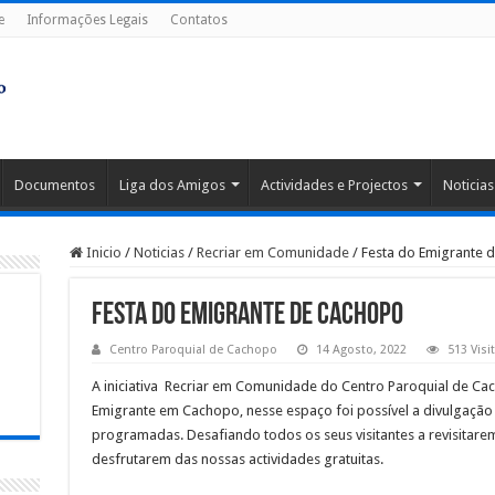
e
Informações Legais
Contatos
Documentos
Liga dos Amigos
Actividades e Projectos
Noticias
Inicio
/
Noticias
/
Recriar em Comunidade
/
Festa do Emigrante 
Festa do Emigrante de Cachopo
Centro Paroquial de Cachopo
14 Agosto, 2022
513 Visi
A iniciativa Recriar em Comunidade do Centro Paroquial de Ca
Emigrante em Cachopo, nesse espaço foi possível a divulgaçã
programadas. Desafiando todos os seus visitantes a revisitar
desfrutarem das nossas actividades gratuitas.