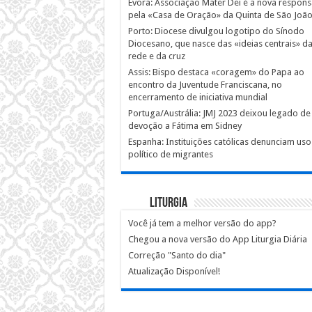
Évora: Associação Mater Dei é a nova respons
pela «Casa de Oração» da Quinta de São Joã
Porto: Diocese divulgou logotipo do Sínodo
Diocesano, que nasce das «ideias centrais» d
rede e da cruz
Assis: Bispo destaca «coragem» do Papa ao
encontro da Juventude Franciscana, no
encerramento de iniciativa mundial
Portuga/Austrália: JMJ 2023 deixou legado de
devoção a Fátima em Sidney
Espanha: Instituições católicas denunciam uso
político de migrantes
Liturgia
Você já tem a melhor versão do app?
Chegou a nova versão do App Liturgia Diária
Correção "Santo do dia"
Atualização Disponível!