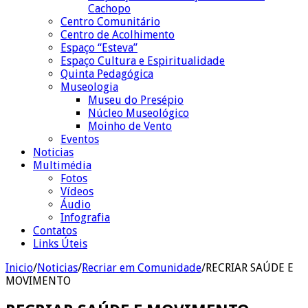
Cachopo
Centro Comunitário
Centro de Acolhimento
Espaço “Esteva”
Espaço Cultura e Espiritualidade
Quinta Pedagógica
Museologia
Museu do Presépio
Núcleo Museológico
Moinho de Vento
Eventos
Noticias
Multimédia
Fotos
Vídeos
Áudio
Infografia
Contatos
Links Úteis
Inicio
/
Noticias
/
Recriar em Comunidade
/
RECRIAR SAÚDE E
MOVIMENTO